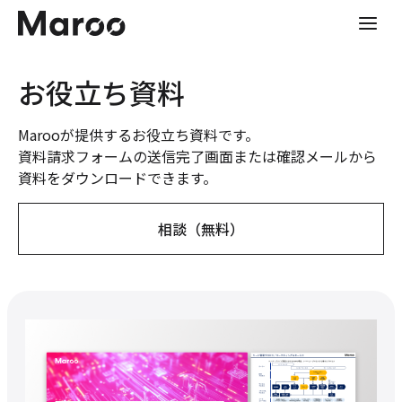
メ
イ
ン
コ
お役立ち資料
ン
テ
Marooが提供するお役立ち資料です。
ン
資料請求フォームの送信完了画面または確認メールから
ツ
資料をダウンロードできます。
へ
ス
キ
相談（無料）
ッ
プ