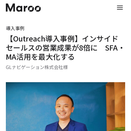
メ
イ
ン
コ
導入事例
ン
【Outreach導入事例】インサイド
テ
ン
セールスの営業成果が8倍に SFA・
ツ
MA活用を最大化する
へ
ス
GLナビゲーション株式会社様
キ
ッ
プ